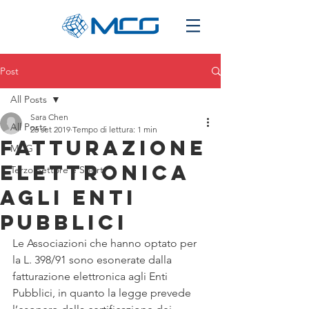
Post
All Posts
Sara Chen
All Posts
26 set 2019
Tempo di lettura: 1 min
Fatturazione
MCG
elettronica
Terzo Settore e Sport
agli Enti
Pubblici
Le Associazioni che hanno optato per 
la L. 398/91 sono esonerate dalla 
fatturazione elettronica agli Enti 
Pubblici, in quanto la legge prevede 