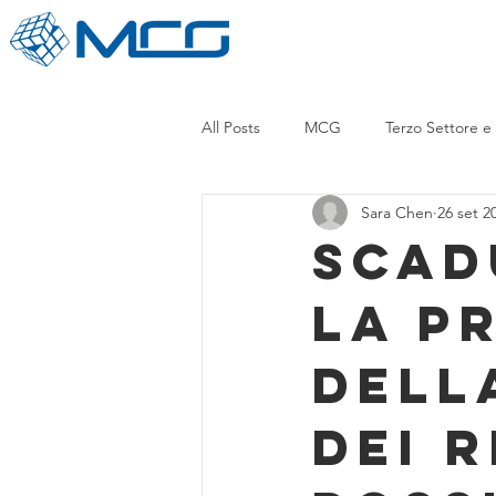
All Posts
MCG
Terzo Settore e
Sara Chen
26 set 2
SCAD
LA P
DELL
DEI R