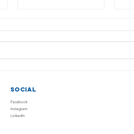
***SPAM***
La
NOVIYA’ PER CHI
ne
INVESTE NELLA
As
(FONTE: EUTEKNE notiziario del
Anche
CULTURA
6 settembre 2016) *Incentivi per le
lucro
imprese della filiera culturale e
non p
creativa del Mezzogiorno –...
predi
strate
SOCIAL
Facebook
Instagram
LinkedIn