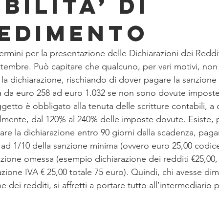
BILITA’ DI
EDIMENTO
rmini per la presentazione delle Dichiarazioni dei Reddit
ettembre. Può capitare che qualcuno, per vari motivi, non
la dichiarazione, rischiando di dover pagare la sanzion
a da euro 258 ad euro 1.032 se non sono dovute imposte
getto è obbligato alla tenuta delle scritture contabili, a 
mente, dal 120% al 240% delle imposte dovute. Esiste, p
tare la dichiarazione entro 90 giorni dalla scadenza, paga
i ad 1/10 della sanzione minima (ovvero euro 25,00 codice
azione omessa (esempio dichiarazione dei redditi €25,00,
azione IVA € 25,00 totale 75 euro). Quindi, chi avesse dim
e dei redditi, si affretti a portare tutto all’intermediario p