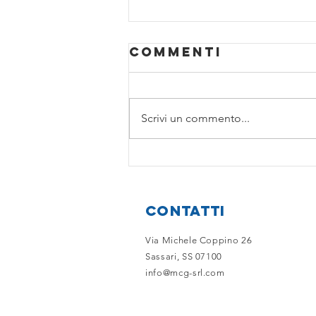
Contributi per
Commenti
lo Sport L.17-
scadenza 30
È aperto il bando per i contributi
maggio
della L.R.17/99, chi volesse
Scrivi un commento...
partecipare può contattare lo
Studio per verificare i requisiti.
Questi...
CONTATTI
Via Michele Coppino 26
Sassari, SS 07100
info@mcg-srl.com