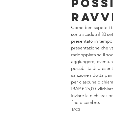
POSSI
RAVV
Come ben sapete i te
sono scaduti il 30 s
presentato in tempo 
presentazione che v
raddoppiata se il sog
aggiungere, eventual
possibilità di presen
sanzione ridotta par
per ciascuna dichiar
IRAP € 25,00, dichiar
inviare la dichiarazion
fine dicembre.
MCG